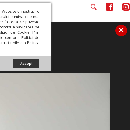
e Website-ul nostru. Te
iarului Lumina cele mai
ce în ceea ce privește
a continua navigarea pe
×
iticii de Cookie. Prin
ie conform Politicii de
trucțiunile din Politica
Accept