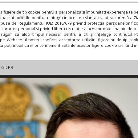
ză fişiere de tip cookie pentru a personaliza și îmbunătăți experiența ta p
alizat politicile pentru a integra în acestea și în activitatea curentă a Z
opuse de Regulamentul (UE) 2016/679 privind protecția persoanelor fizi
 caracter personal și privind libera circulație a acestor date. Înainte de 
rugăm să aloci timpul necesar pentru a citi și înțelege conținutul Pol
pe Website-ul nostru confirmi acceptarea utilizării fişierelor de tip cook
că poți modifica în orice moment setările acestor fişiere cookie urmând ins
GDPR