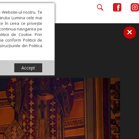
e Website-ul nostru. Te
iarului Lumina cele mai
ce în ceea ce privește
a continua navigarea pe
×
iticii de Cookie. Prin
ie conform Politicii de
trucțiunile din Politica
Accept