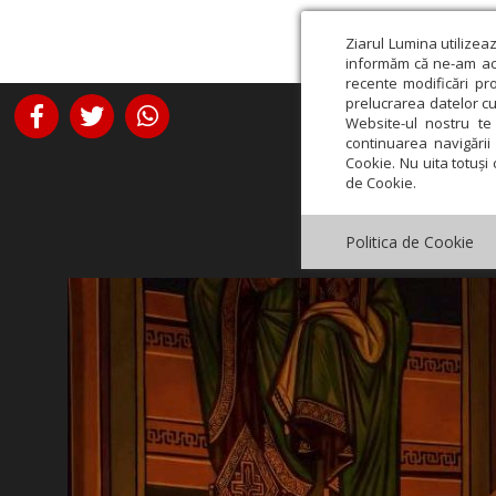
Ziarul Lumina utilizea
informăm că ne-am actu
recente modificări pr
prelucrarea datelor cu
Website-ul nostru te 
continuarea navigării 
Cookie. Nu uita totuși 
de Cookie.
Politica de Cookie