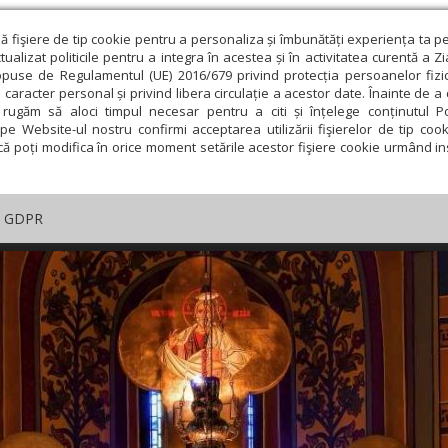
ză fişiere de tip cookie pentru a personaliza și îmbunătăți experiența ta p
alizat politicile pentru a integra în acestea și în activitatea curentă a Z
opuse de Regulamentul (UE) 2016/679 privind protecția persoanelor fizi
 caracter personal și privind libera circulație a acestor date. Înainte de 
rugăm să aloci timpul necesar pentru a citi și înțelege conținutul Pol
pe Website-ul nostru confirmi acceptarea utilizării fişierelor de tip cook
că poți modifica în orice moment setările acestor fişiere cookie urmând ins
GDPR