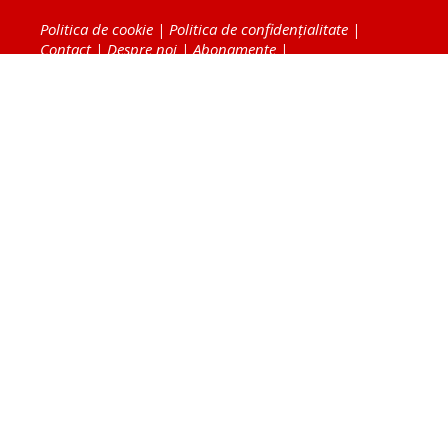
Politica de cookie
|
Politica de confidențialitate
|
Contact
|
Despre noi
|
Abonamente
|
Fototeca Ortodoxiei Românești
Radio TRINITAS
TV TRINITAS
Vestitorul Ortodoxiei
Agenţia de ştiri BASILICA
Patriarhia Română
Catedrala Mântuirii Neamului
BASILICA Travel
Serviciul de Colportaj Bisericesc
Atelierele Patriarhiei
Tipografia Cărţilor Bisericeşti
Conținutul și design-ul site-ului, toate informaţiile
publicate pe site de Ziarul Lumina sunt protejate de