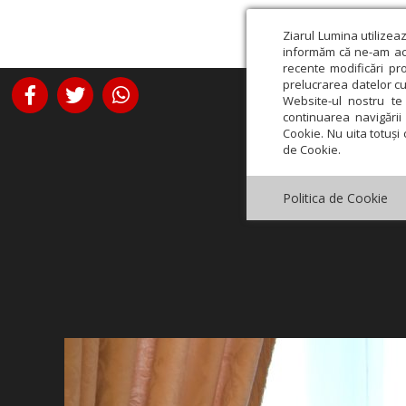
Ziarul Lumina utilizea
informăm că ne-am actu
recente modificări pr
prelucrarea datelor cu
Website-ul nostru te 
continuarea navigării 
Cookie. Nu uita totuși 
de Cookie.
Politica de Cookie