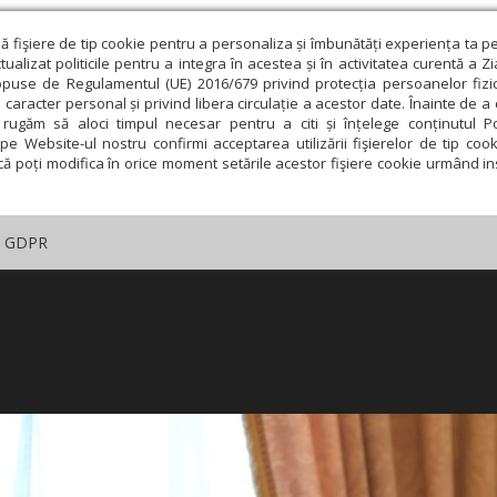
ză fişiere de tip cookie pentru a personaliza și îmbunătăți experiența ta p
alizat politicile pentru a integra în acestea și în activitatea curentă a Z
opuse de Regulamentul (UE) 2016/679 privind protecția persoanelor fizi
 caracter personal și privind libera circulație a acestor date. Înainte de 
rugăm să aloci timpul necesar pentru a citi și înțelege conținutul Pol
pe Website-ul nostru confirmi acceptarea utilizării fişierelor de tip cook
că poți modifica în orice moment setările acestor fişiere cookie urmând ins
GDPR