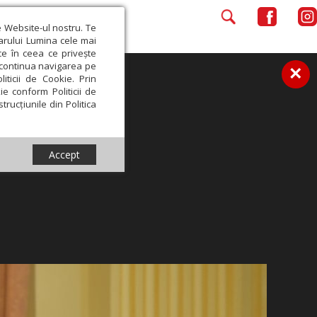
e Website-ul nostru. Te
iarului Lumina cele mai
ce în ceea ce privește
a continua navigarea pe
×
iticii de Cookie. Prin
ie conform Politicii de
trucțiunile din Politica
Accept