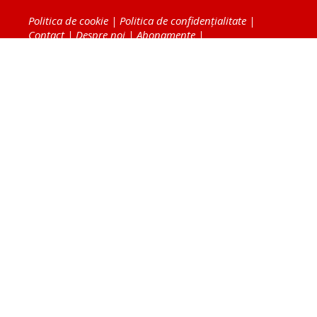
Politica de cookie
|
Politica de confidențialitate
|
Contact
|
Despre noi
|
Abonamente
|
Fototeca Ortodoxiei Românești
Radio TRINITAS
TV TRINITAS
Vestitorul Ortodoxiei
Agenţia de ştiri BASILICA
Patriarhia Română
Catedrala Mântuirii Neamului
BASILICA Travel
Serviciul de Colportaj Bisericesc
Atelierele Patriarhiei
Tipografia Cărţilor Bisericeşti
Conținutul și design-ul site-ului, toate informaţiile
publicate pe site de Ziarul Lumina sunt protejate de