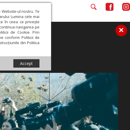
e Website-ul nostru. Te
iarului Lumina cele mai
ce în ceea ce privește
a continua navigarea pe
×
iticii de Cookie. Prin
ie conform Politicii de
trucțiunile din Politica
Accept