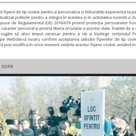
ză fişiere de tip cookie pentru a personaliza și îmbunătăți experiența ta p
alizat politicile pentru a integra în acestea și în activitatea curentă a Z
opuse de Regulamentul (UE) 2016/679 privind protecția persoanelor fizi
 caracter personal și privind libera circulație a acestor date. Înainte de 
rugăm să aloci timpul necesar pentru a citi și înțelege conținutul Pol
pe Website-ul nostru confirmi acceptarea utilizării fişierelor de tip cook
că poți modifica în orice moment setările acestor fişiere cookie urmând ins
GDPR