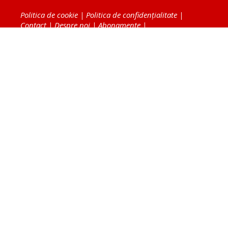
Politica de cookie
|
Politica de confidențialitate
|
Contact
|
Despre noi
|
Abonamente
|
Fototeca Ortodoxiei Românești
Radio TRINITAS
TV TRINITAS
Vestitorul Ortodoxiei
Agenţia de ştiri BASILICA
Patriarhia Română
Catedrala Mântuirii Neamului
BASILICA Travel
Serviciul de Colportaj Bisericesc
Atelierele Patriarhiei
Tipografia Cărţilor Bisericeşti
Conținutul și design-ul site-ului, toate informaţiile
publicate pe site de Ziarul Lumina sunt protejate de