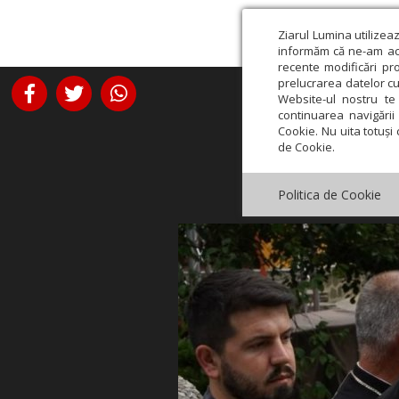
Ziarul Lumina utilizea
informăm că ne-am actu
recente modificări pr
prelucrarea datelor cu
Website-ul nostru te 
continuarea navigării 
Cookie. Nu uita totuși 
de Cookie.
Politica de Cookie