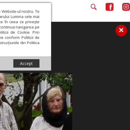
e Website-ul nostru. Te
iarului Lumina cele mai
ce în ceea ce privește
a continua navigarea pe
×
iticii de Cookie. Prin
ie conform Politicii de
trucțiunile din Politica
Accept