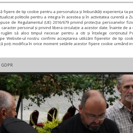
ză fişiere de tip cookie pentru a personaliza și îmbunătăți experiența ta p
alizat politicile pentru a integra în acestea și în activitatea curentă a Z
opuse de Regulamentul (UE) 2016/679 privind protecția persoanelor fizi
 caracter personal și privind libera circulație a acestor date. Înainte de 
rugăm să aloci timpul necesar pentru a citi și înțelege conținutul Pol
pe Website-ul nostru confirmi acceptarea utilizării fişierelor de tip cook
că poți modifica în orice moment setările acestor fişiere cookie urmând ins
GDPR