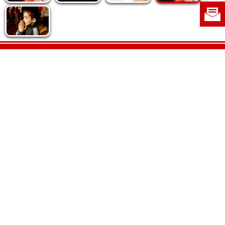
Politica de cookie
|
Politica de confidențialitate
|
Contact
|
Despre noi
|
Abonamente
|
Fototeca Ortodoxiei Românești
Radio TRINITAS
TV TRINITAS
Vestitorul Ortodoxiei
Agenţia de ştiri BASILICA
Patriarhia Română
Catedrala Mântuirii Neamului
BASILICA Travel
Serviciul de Colportaj Bisericesc
Atelierele Patriarhiei