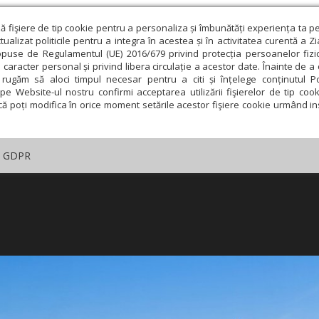
ză fişiere de tip cookie pentru a personaliza și îmbunătăți experiența ta p
alizat politicile pentru a integra în acestea și în activitatea curentă a Z
opuse de Regulamentul (UE) 2016/679 privind protecția persoanelor fizi
 caracter personal și privind libera circulație a acestor date. Înainte de 
rugăm să aloci timpul necesar pentru a citi și înțelege conținutul Pol
pe Website-ul nostru confirmi acceptarea utilizării fişierelor de tip cook
că poți modifica în orice moment setările acestor fişiere cookie urmând ins
GDPR