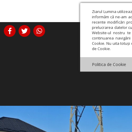
Ziarul Lumina utilizea
informăm că ne-am actu
recente modificări pr
prelucrarea datelor cu
Website-ul nostru te 
continuarea navigării 
Cookie. Nu uita totuși 
de Cookie.
Politica de Cookie