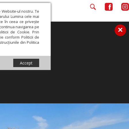
e Website-ul nostru. Te
iarului Lumina cele mai
ce în ceea ce privește
a continua navigarea pe
×
iticii de Cookie. Prin
ie conform Politicii de
trucțiunile din Politica
Accept