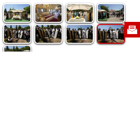
Politica de cookie
|
Politica de confidențialitate
|
Contact
|
Despre noi
|
Abonamente
|
Fototeca Ortodoxiei Românești
Radio TRINITAS
TV TRINITAS
Vestitorul Ortodoxiei
Agenţia de ştiri BASILICA