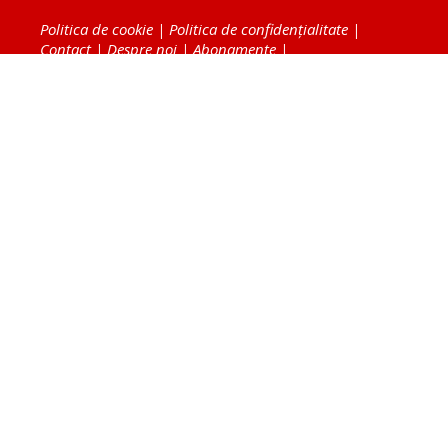
Politica de cookie
|
Politica de confidențialitate
|
Contact
|
Despre noi
|
Abonamente
|
Fototeca Ortodoxiei Românești
Radio TRINITAS
TV TRINITAS
Vestitorul Ortodoxiei
Agenţia de ştiri BASILICA
Patriarhia Română
Catedrala Mântuirii Neamului
BASILICA Travel
Serviciul de Colportaj Bisericesc
Atelierele Patriarhiei
Tipografia Cărţilor Bisericeşti
Conținutul și design-ul site-ului, toate informaţiile
publicate pe site de Ziarul Lumina sunt protejate de