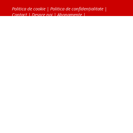
Politica de cookie
|
Politica de confidențialitate
|
Contact
|
Despre noi
|
Abonamente
|
Fototeca Ortodoxiei Românești
Radio TRINITAS
TV TRINITAS
Vestitorul Ortodoxiei
Agenţia de ştiri BASILICA
Patriarhia Română
Catedrala Mântuirii Neamului
BASILICA Travel
Serviciul de Colportaj Bisericesc
Atelierele Patriarhiei
Tipografia Cărţilor Bisericeşti
Conținutul și design-ul site-ului, toate informaţiile
publicate pe site de Ziarul Lumina sunt protejate de