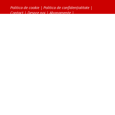
Politica de cookie
|
Politica de confidențialitate
|
Contact
|
Despre noi
|
Abonamente
|
Fototeca Ortodoxiei Românești
Radio TRINITAS
TV TRINITAS
Vestitorul Ortodoxiei
Agenţia de ştiri BASILICA
Patriarhia Română
Catedrala Mântuirii Neamului
BASILICA Travel
Serviciul de Colportaj Bisericesc
Atelierele Patriarhiei
Tipografia Cărţilor Bisericeşti
Conținutul și design-ul site-ului, toate informaţiile
publicate pe site de Ziarul Lumina sunt protejate de