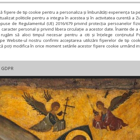
ză fişiere de tip cookie pentru a personaliza și îmbunătăți experiența ta p
alizat politicile pentru a integra în acestea și în activitatea curentă a Z
opuse de Regulamentul (UE) 2016/679 privind protecția persoanelor fizi
 caracter personal și privind libera circulație a acestor date. Înainte de 
rugăm să aloci timpul necesar pentru a citi și înțelege conținutul Pol
pe Website-ul nostru confirmi acceptarea utilizării fişierelor de tip cook
că poți modifica în orice moment setările acestor fişiere cookie urmând ins
GDPR