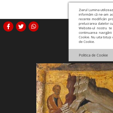
Ziarul Lumina utilizea
informăm că ne-am actu
recente modificări pr
prelucrarea datelor cu
Website-ul nostru te 
continuarea navigării 
Cookie. Nu uita totuși 
de Cookie.
Politica de Cookie