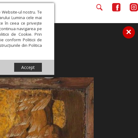
e Website-ul nostru. Te
iarului Lumina cele mai
ce în ceea ce privește
a continua navigarea pe
×
iticii de Cookie. Prin
ie conform Politicii de
trucțiunile din Politica
Accept