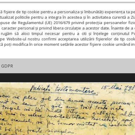
ză fişiere de tip cookie pentru a personaliza și îmbunătăți experiența ta p
alizat politicile pentru a integra în acestea și în activitatea curentă a Z
opuse de Regulamentul (UE) 2016/679 privind protecția persoanelor fizi
 caracter personal și privind libera circulație a acestor date. Înainte de 
rugăm să aloci timpul necesar pentru a citi și înțelege conținutul Pol
pe Website-ul nostru confirmi acceptarea utilizării fişierelor de tip cook
că poți modifica în orice moment setările acestor fişiere cookie urmând ins
GDPR