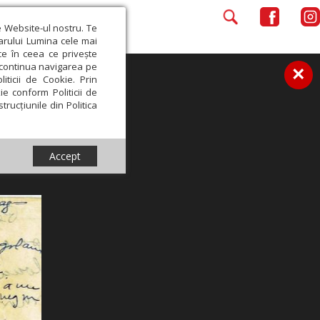
e Website-ul nostru. Te
iarului Lumina cele mai
ce în ceea ce privește
a continua navigarea pe
×
iticii de Cookie. Prin
ie conform Politicii de
trucțiunile din Politica
Accept