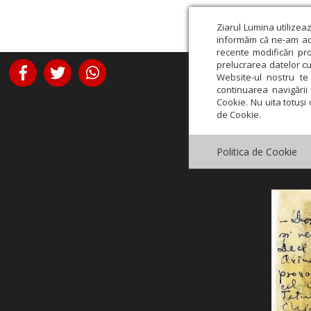
Ziarul Lumina utilizea
informăm că ne-am actu
recente modificări pr
prelucrarea datelor cu
Website-ul nostru te 
continuarea navigării 
Cookie. Nu uita totuși 
de Cookie.
Politica de Cookie