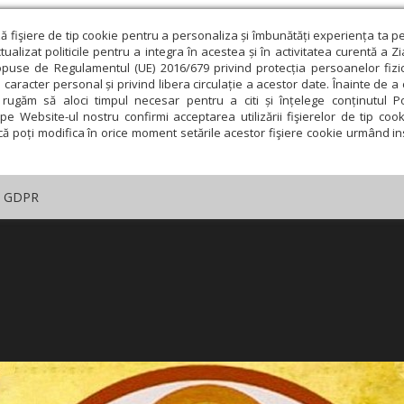
ză fişiere de tip cookie pentru a personaliza și îmbunătăți experiența ta p
alizat politicile pentru a integra în acestea și în activitatea curentă a Z
opuse de Regulamentul (UE) 2016/679 privind protecția persoanelor fizi
 caracter personal și privind libera circulație a acestor date. Înainte de 
rugăm să aloci timpul necesar pentru a citi și înțelege conținutul Pol
pe Website-ul nostru confirmi acceptarea utilizării fişierelor de tip cook
că poți modifica în orice moment setările acestor fişiere cookie urmând ins
GDPR