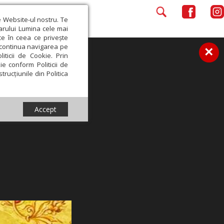
e Website-ul nostru. Te
iarului Lumina cele mai
ce în ceea ce privește
a continua navigarea pe
×
iticii de Cookie. Prin
ie conform Politicii de
trucțiunile din Politica
Accept