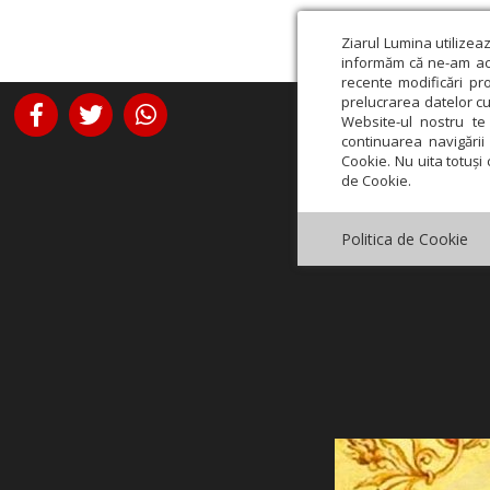
Ziarul Lumina utilizea
informăm că ne-am actu
recente modificări pr
prelucrarea datelor cu
Website-ul nostru te 
continuarea navigării 
Cookie. Nu uita totuși 
de Cookie.
Politica de Cookie