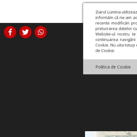
Ziarul Lumina utilizea
informăm că ne-am actu
recente modificări pr
prelucrarea datelor cu
Website-ul nostru te 
continuarea navigării 
Cookie. Nu uita totuși 
de Cookie.
Politica de Cookie