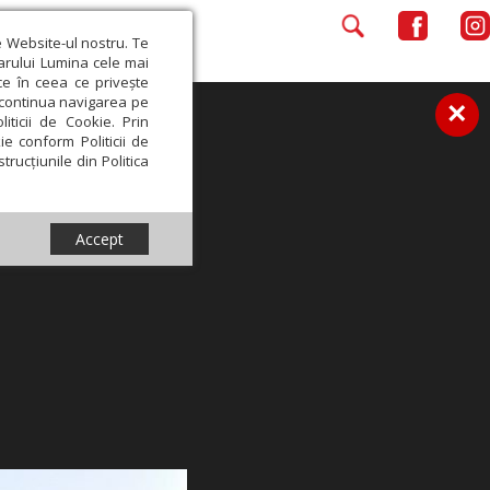
e Website-ul nostru. Te
iarului Lumina cele mai
ce în ceea ce privește
a continua navigarea pe
×
iticii de Cookie. Prin
ie conform Politicii de
trucțiunile din Politica
Accept