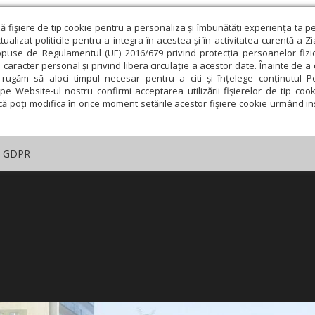
ză fişiere de tip cookie pentru a personaliza și îmbunătăți experiența ta p
alizat politicile pentru a integra în acestea și în activitatea curentă a Z
opuse de Regulamentul (UE) 2016/679 privind protecția persoanelor fizi
 caracter personal și privind libera circulație a acestor date. Înainte de 
rugăm să aloci timpul necesar pentru a citi și înțelege conținutul Pol
pe Website-ul nostru confirmi acceptarea utilizării fişierelor de tip cook
că poți modifica în orice moment setările acestor fişiere cookie urmând ins
GDPR