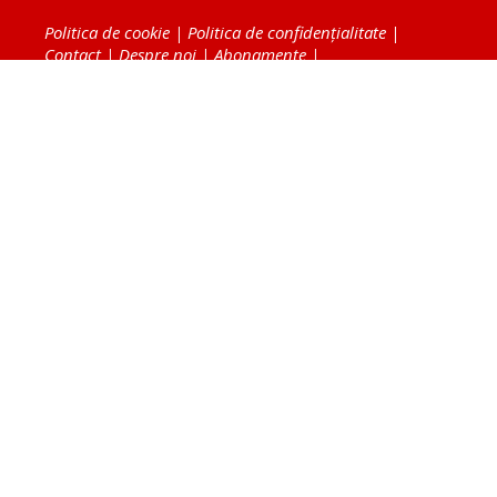
Politica de cookie
|
Politica de confidențialitate
|
Contact
|
Despre noi
|
Abonamente
|
Fototeca Ortodoxiei Românești
Radio TRINITAS
TV TRINITAS
Vestitorul Ortodoxiei
Agenţia de ştiri BASILICA
Patriarhia Română
Catedrala Mântuirii Neamului
BASILICA Travel
Serviciul de Colportaj Bisericesc
Atelierele Patriarhiei
Tipografia Cărţilor Bisericeşti
Conținutul și design-ul site-ului, toate informaţiile
publicate pe site de Ziarul Lumina sunt protejate de