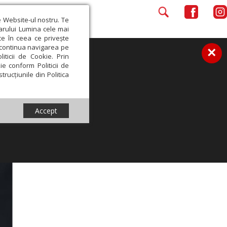
e Website-ul nostru. Te
iarului Lumina cele mai
ce în ceea ce privește
a continua navigarea pe
×
iticii de Cookie. Prin
ie conform Politicii de
trucțiunile din Politica
Accept