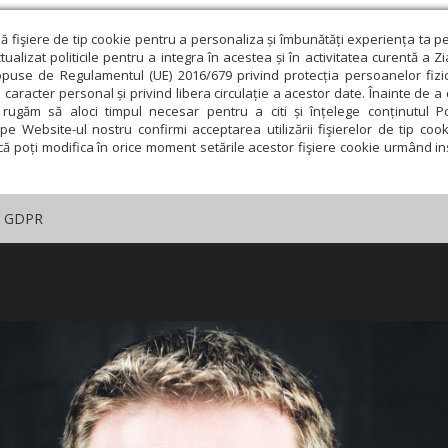
ză fişiere de tip cookie pentru a personaliza și îmbunătăți experiența ta p
alizat politicile pentru a integra în acestea și în activitatea curentă a Z
opuse de Regulamentul (UE) 2016/679 privind protecția persoanelor fizi
 caracter personal și privind libera circulație a acestor date. Înainte de 
rugăm să aloci timpul necesar pentru a citi și înțelege conținutul Pol
pe Website-ul nostru confirmi acceptarea utilizării fişierelor de tip cook
că poți modifica în orice moment setările acestor fişiere cookie urmând ins
GDPR