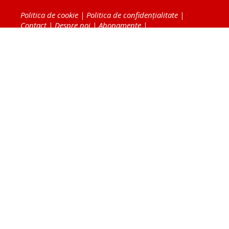
Politica de cookie
|
Politica de confidențialitate
|
Contact
|
Despre noi
|
Abonamente
|
Fototeca Ortodoxiei Românești
Radio TRINITAS
TV TRINITAS
Vestitorul Ortodoxiei
Agenţia de ştiri BASILICA
Patriarhia Română
Catedrala Mântuirii Neamului
BASILICA Travel
Serviciul de Colportaj Bisericesc
Atelierele Patriarhiei
Tipografia Cărţilor Bisericeşti
Conținutul și design-ul site-ului, toate informaţiile
publicate pe site de Ziarul Lumina sunt protejate de