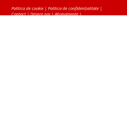
Politica de cookie
|
Politica de confidențialitate
|
Contact
|
Despre noi
|
Abonamente
|
Fototeca Ortodoxiei Românești
Radio TRINITAS
TV TRINITAS
Vestitorul Ortodoxiei
Agenţia de ştiri BASILICA
Patriarhia Română
Catedrala Mântuirii Neamului
BASILICA Travel
Serviciul de Colportaj Bisericesc
Atelierele Patriarhiei
Tipografia Cărţilor Bisericeşti
Conținutul și design-ul site-ului, toate informaţiile
publicate pe site de Ziarul Lumina sunt protejate de