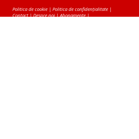
Politica de cookie
|
Politica de confidențialitate
|
Contact
|
Despre noi
|
Abonamente
|
Fototeca Ortodoxiei Românești
Radio TRINITAS
TV TRINITAS
Vestitorul Ortodoxiei
Agenţia de ştiri BASILICA
Patriarhia Română
Catedrala Mântuirii Neamului
BASILICA Travel
Serviciul de Colportaj Bisericesc
Atelierele Patriarhiei
Tipografia Cărţilor Bisericeşti
Conținutul și design-ul site-ului, toate informaţiile
publicate pe site de Ziarul Lumina sunt protejate de