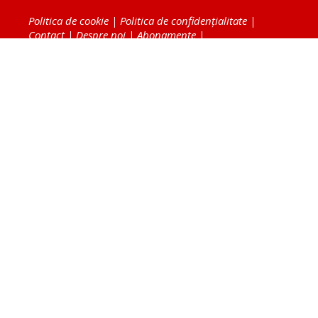
Politica de cookie
|
Politica de confidențialitate
|
Contact
|
Despre noi
|
Abonamente
|
Fototeca Ortodoxiei Românești
Radio TRINITAS
TV TRINITAS
Vestitorul Ortodoxiei
Agenţia de ştiri BASILICA
Patriarhia Română
Catedrala Mântuirii Neamului
BASILICA Travel
Serviciul de Colportaj Bisericesc
Atelierele Patriarhiei
Tipografia Cărţilor Bisericeşti
Conținutul și design-ul site-ului, toate informaţiile
publicate pe site de Ziarul Lumina sunt protejate de