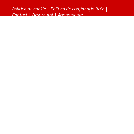
Politica de cookie
|
Politica de confidențialitate
|
Contact
|
Despre noi
|
Abonamente
|
Fototeca Ortodoxiei Românești
Radio TRINITAS
TV TRINITAS
Vestitorul Ortodoxiei
Agenţia de ştiri BASILICA
Patriarhia Română
Catedrala Mântuirii Neamului
BASILICA Travel
Serviciul de Colportaj Bisericesc
Atelierele Patriarhiei
Tipografia Cărţilor Bisericeşti
Conținutul și design-ul site-ului, toate informaţiile
publicate pe site de Ziarul Lumina sunt protejate de