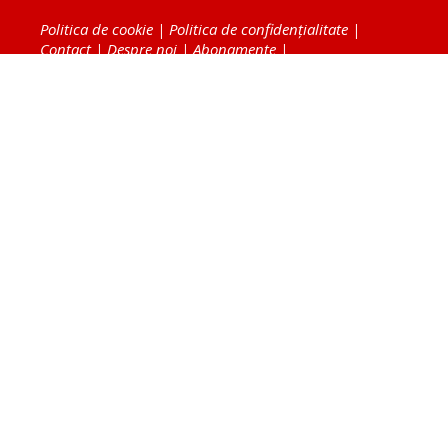
Politica de cookie
|
Politica de confidențialitate
|
Contact
|
Despre noi
|
Abonamente
|
Fototeca Ortodoxiei Românești
Radio TRINITAS
TV TRINITAS
Vestitorul Ortodoxiei
Agenţia de ştiri BASILICA
Patriarhia Română
Catedrala Mântuirii Neamului
BASILICA Travel
Serviciul de Colportaj Bisericesc
Atelierele Patriarhiei
Tipografia Cărţilor Bisericeşti
Conținutul și design-ul site-ului, toate informaţiile
publicate pe site de Ziarul Lumina sunt protejate de