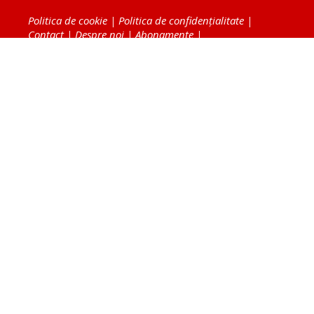
Politica de cookie
|
Politica de confidențialitate
|
Contact
|
Despre noi
|
Abonamente
|
Fototeca Ortodoxiei Românești
Radio TRINITAS
TV TRINITAS
Vestitorul Ortodoxiei
Agenţia de ştiri BASILICA
Patriarhia Română
Catedrala Mântuirii Neamului
BASILICA Travel
Serviciul de Colportaj Bisericesc
Atelierele Patriarhiei
Tipografia Cărţilor Bisericeşti
Conținutul și design-ul site-ului, toate informaţiile
publicate pe site de Ziarul Lumina sunt protejate de