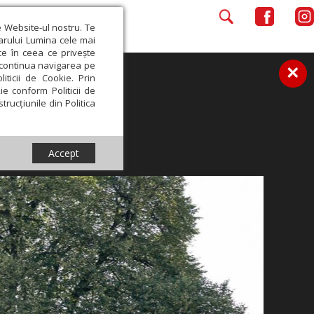
e Website-ul nostru. Te
iarului Lumina cele mai
ce în ceea ce privește
a continua navigarea pe
×
iticii de Cookie. Prin
ie conform Politicii de
trucțiunile din Politica
Accept