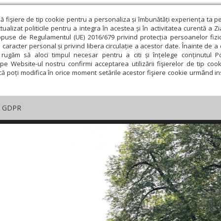
ză fişiere de tip cookie pentru a personaliza și îmbunătăți experiența ta p
alizat politicile pentru a integra în acestea și în activitatea curentă a Z
opuse de Regulamentul (UE) 2016/679 privind protecția persoanelor fizi
 caracter personal și privind libera circulație a acestor date. Înainte de 
rugăm să aloci timpul necesar pentru a citi și înțelege conținutul Pol
pe Website-ul nostru confirmi acceptarea utilizării fişierelor de tip cook
că poți modifica în orice moment setările acestor fişiere cookie urmând ins
GDPR