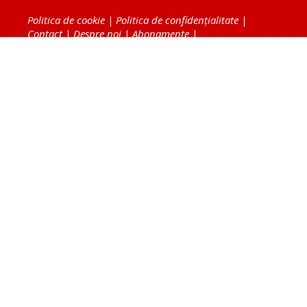
Politica de cookie
|
Politica de confidențialitate
|
Contact
|
Despre noi
|
Abonamente
|
Fototeca Ortodoxiei Românești
Radio TRINITAS
TV TRINITAS
Vestitorul Ortodoxiei
Agenţia de ştiri BASILICA
Patriarhia Română
Catedrala Mântuirii Neamului
BASILICA Travel
Serviciul de Colportaj Bisericesc
Atelierele Patriarhiei
Tipografia Cărţilor Bisericeşti
Conținutul și design-ul site-ului, toate informaţiile
publicate pe site de Ziarul Lumina sunt protejate de