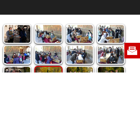
Politica de cookie
|
Politica de confidențialitate
|
Contact
|
Despre noi
|
Abonamente
|