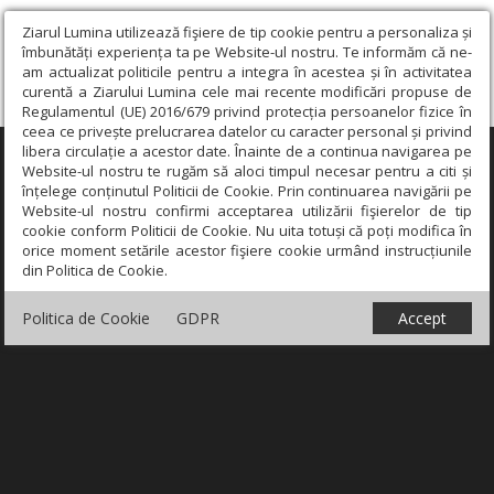
Ziarul Lumina utilizează fişiere de tip cookie pentru a personaliza și
îmbunătăți experiența ta pe Website-ul nostru. Te informăm că ne-
am actualizat politicile pentru a integra în acestea și în activitatea
curentă a Ziarului Lumina cele mai recente modificări propuse de
Regulamentul (UE) 2016/679 privind protecția persoanelor fizice în
ceea ce privește prelucrarea datelor cu caracter personal și privind
libera circulație a acestor date. Înainte de a continua navigarea pe
×
Website-ul nostru te rugăm să aloci timpul necesar pentru a citi și
înțelege conținutul Politicii de Cookie. Prin continuarea navigării pe
Website-ul nostru confirmi acceptarea utilizării fişierelor de tip
cookie conform Politicii de Cookie. Nu uita totuși că poți modifica în
orice moment setările acestor fişiere cookie urmând instrucțiunile
din Politica de Cookie.
Politica de Cookie
GDPR
Accept