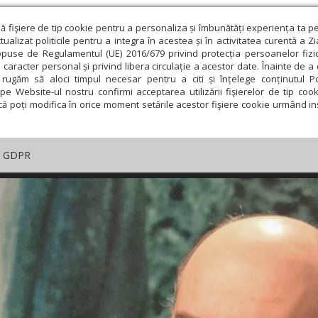
ză fişiere de tip cookie pentru a personaliza și îmbunătăți experiența ta p
alizat politicile pentru a integra în acestea și în activitatea curentă a Z
opuse de Regulamentul (UE) 2016/679 privind protecția persoanelor fizi
 caracter personal și privind libera circulație a acestor date. Înainte de 
rugăm să aloci timpul necesar pentru a citi și înțelege conținutul Pol
pe Website-ul nostru confirmi acceptarea utilizării fişierelor de tip cook
că poți modifica în orice moment setările acestor fişiere cookie urmând ins
GDPR