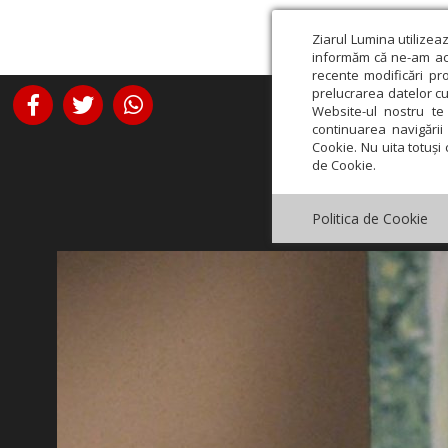
Ziarul Lumina utilizea
informăm că ne-am actu
recente modificări pr
prelucrarea datelor cu
Website-ul nostru te 
continuarea navigării 
Cookie. Nu uita totuși 
de Cookie.
Politica de Cookie