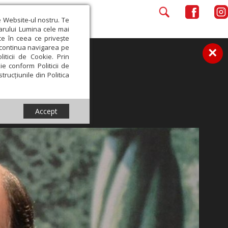
e Website-ul nostru. Te
iarului Lumina cele mai
ce în ceea ce privește
a continua navigarea pe
×
iticii de Cookie. Prin
ie conform Politicii de
trucțiunile din Politica
Accept