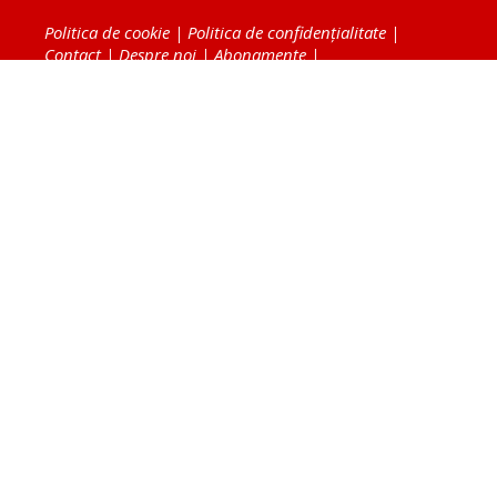
Politica de cookie
|
Politica de confidențialitate
|
Contact
|
Despre noi
|
Abonamente
|
Fototeca Ortodoxiei Românești
Radio TRINITAS
TV TRINITAS
Vestitorul Ortodoxiei
Agenţia de ştiri BASILICA
Patriarhia Română
Catedrala Mântuirii Neamului
BASILICA Travel
Serviciul de Colportaj Bisericesc
Atelierele Patriarhiei
Tipografia Cărţilor Bisericeşti
Conținutul și design-ul site-ului, toate informaţiile
publicate pe site de Ziarul Lumina sunt protejate de