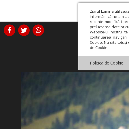
Ziarul Lumina utilizea
informăm că ne-am actu
recente modificări pr
prelucrarea datelor cu
Website-ul nostru te 
continuarea navigării 
Cookie. Nu uita totuși 
de Cookie.
Politica de Cookie