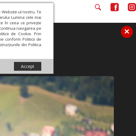
e Website-ul nostru. Te
iarului Lumina cele mai
ce în ceea ce privește
a continua navigarea pe
×
iticii de Cookie. Prin
ie conform Politicii de
trucțiunile din Politica
Accept