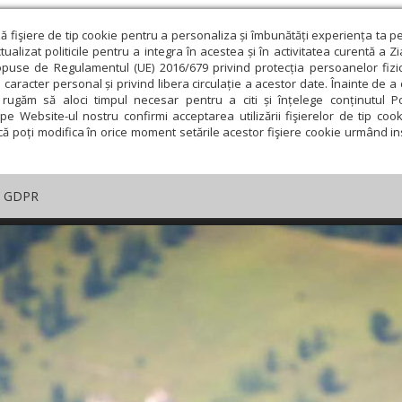
ză fişiere de tip cookie pentru a personaliza și îmbunătăți experiența ta p
alizat politicile pentru a integra în acestea și în activitatea curentă a Z
opuse de Regulamentul (UE) 2016/679 privind protecția persoanelor fizi
 caracter personal și privind libera circulație a acestor date. Înainte de 
rugăm să aloci timpul necesar pentru a citi și înțelege conținutul Pol
pe Website-ul nostru confirmi acceptarea utilizării fişierelor de tip cook
că poți modifica în orice moment setările acestor fişiere cookie urmând ins
GDPR