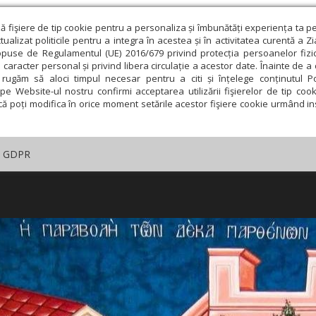
ză fişiere de tip cookie pentru a personaliza și îmbunătăți experiența ta p
alizat politicile pentru a integra în acestea și în activitatea curentă a Z
opuse de Regulamentul (UE) 2016/679 privind protecția persoanelor fizi
 caracter personal și privind libera circulație a acestor date. Înainte de 
rugăm să aloci timpul necesar pentru a citi și înțelege conținutul Pol
pe Website-ul nostru confirmi acceptarea utilizării fişierelor de tip cook
că poți modifica în orice moment setările acestor fişiere cookie urmând ins
GDPR