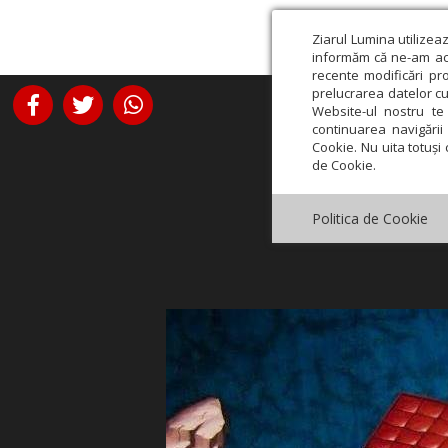
Ziarul Lumina utilizea
informăm că ne-am actu
recente modificări pr
prelucrarea datelor cu
Website-ul nostru te 
continuarea navigării 
Cookie. Nu uita totuși 
de Cookie.
Politica de Cookie