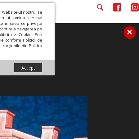
e Website-ul nostru. Te
iarului Lumina cele mai
ce în ceea ce privește
a continua navigarea pe
×
iticii de Cookie. Prin
ie conform Politicii de
trucțiunile din Politica
Accept