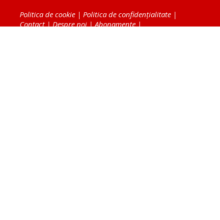
Politica de cookie
|
Politica de confidențialitate
|
Contact
|
Despre noi
|
Abonamente
|
Fototeca Ortodoxiei Românești
Radio TRINITAS
TV TRINITAS
Vestitorul Ortodoxiei
Agenţia de ştiri BASILICA
Patriarhia Română
Catedrala Mântuirii Neamului
BASILICA Travel
Serviciul de Colportaj Bisericesc
Atelierele Patriarhiei
Tipografia Cărţilor Bisericeşti
Conținutul și design-ul site-ului, toate informaţiile
publicate pe site de Ziarul Lumina sunt protejate de