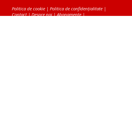
Politica de cookie
|
Politica de confidențialitate
|
Contact
|
Despre noi
|
Abonamente
|
Fototeca Ortodoxiei Românești
Radio TRINITAS
TV TRINITAS
Vestitorul Ortodoxiei
Agenţia de ştiri BASILICA
Patriarhia Română
Catedrala Mântuirii Neamului
BASILICA Travel
Serviciul de Colportaj Bisericesc
Atelierele Patriarhiei
Tipografia Cărţilor Bisericeşti
Conținutul și design-ul site-ului, toate informaţiile
publicate pe site de Ziarul Lumina sunt protejate de