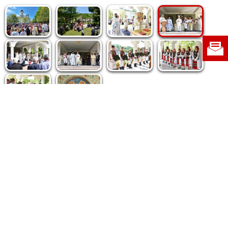
Politica de cookie
|
Politica de confidențialitate
|
Contact
|
Despre noi
|
Abonamente
|
Fototeca Ortodoxiei Românești
Radio TRINITAS
TV TRINITAS
Vestitorul Ortodoxiei
Agenţia de ştiri BASILICA