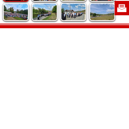
Politica de cookie
|
Politica de confidențialitate
|
Contact
|
Despre noi
|
Abonamente
|
Fototeca Ortodoxiei Românești
Radio TRINITAS
TV TRINITAS
Vestitorul Ortodoxiei
Agenţia de ştiri BASILICA
Patriarhia Română
Catedrala Mântuirii Neamului
BASILICA Travel
Serviciul de Colportaj Bisericesc
Atelierele Patriarhiei