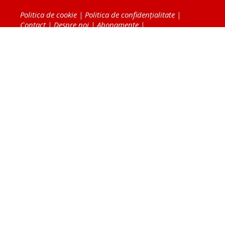
Politica de cookie
|
Politica de confidențialitate
|
Contact
|
Despre noi
|
Abonamente
|
Fototeca Ortodoxiei Românești
Radio TRINITAS
TV TRINITAS
Vestitorul Ortodoxiei
Agenţia de ştiri BASILICA
Patriarhia Română
Catedrala Mântuirii Neamului
BASILICA Travel
Serviciul de Colportaj Bisericesc
Atelierele Patriarhiei
Tipografia Cărţilor Bisericeşti
Conținutul și design-ul site-ului, toate informaţiile
publicate pe site de Ziarul Lumina sunt protejate de