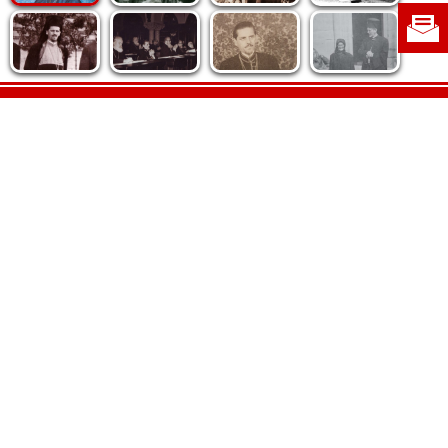
Politica de cookie
|
Politica de confidențialitate
|
Contact
|
Despre noi
|
Abonamente
|
Fototeca Ortodoxiei Românești
Radio TRINITAS
TV TRINITAS
Vestitorul Ortodoxiei
Agenţia de ştiri BASILICA
Patriarhia Română
Catedrala Mântuirii Neamului
BASILICA Travel
Serviciul de Colportaj Bisericesc
Atelierele Patriarhiei