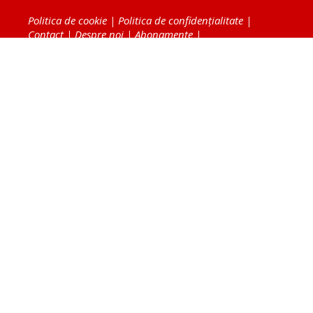
Politica de cookie
|
Politica de confidențialitate
|
Contact
|
Despre noi
|
Abonamente
|
Fototeca Ortodoxiei Românești
Radio TRINITAS
TV TRINITAS
Vestitorul Ortodoxiei
Agenţia de ştiri BASILICA
Patriarhia Română
Catedrala Mântuirii Neamului
BASILICA Travel
Serviciul de Colportaj Bisericesc
Atelierele Patriarhiei
Tipografia Cărţilor Bisericeşti
Conținutul și design-ul site-ului, toate informaţiile
publicate pe site de Ziarul Lumina sunt protejate de