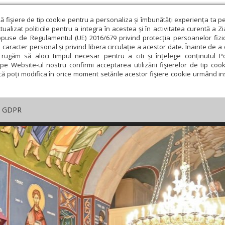
ză fişiere de tip cookie pentru a personaliza și îmbunătăți experiența ta p
alizat politicile pentru a integra în acestea și în activitatea curentă a Z
opuse de Regulamentul (UE) 2016/679 privind protecția persoanelor fizi
 caracter personal și privind libera circulație a acestor date. Înainte de 
rugăm să aloci timpul necesar pentru a citi și înțelege conținutul Pol
pe Website-ul nostru confirmi acceptarea utilizării fişierelor de tip cook
că poți modifica în orice moment setările acestor fişiere cookie urmând ins
GDPR