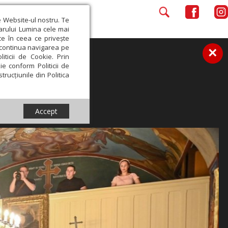
e Website-ul nostru. Te
iarului Lumina cele mai
ce în ceea ce privește
a continua navigarea pe
×
iticii de Cookie. Prin
ie conform Politicii de
trucțiunile din Politica
Accept