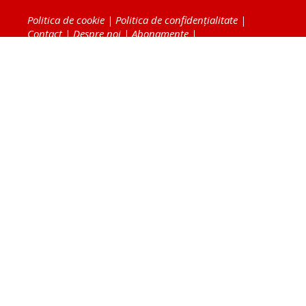
Politica de cookie
|
Politica de confidențialitate
|
Contact
|
Despre noi
|
Abonamente
|
Fototeca Ortodoxiei Românești
Radio TRINITAS
TV TRINITAS
Vestitorul Ortodoxiei
Agenţia de ştiri BASILICA
Patriarhia Română
Catedrala Mântuirii Neamului
BASILICA Travel
Serviciul de Colportaj Bisericesc
Atelierele Patriarhiei
Tipografia Cărţilor Bisericeşti
Conținutul și design-ul site-ului, toate informaţiile
publicate pe site de Ziarul Lumina sunt protejate de