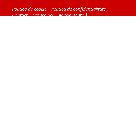
Politica de cookie
|
Politica de confidențialitate
|
Contact
|
Despre noi
|
Abonamente
|
Fototeca Ortodoxiei Românești
Radio TRINITAS
TV TRINITAS
Vestitorul Ortodoxiei
Agenţia de ştiri BASILICA
Patriarhia Română
Catedrala Mântuirii Neamului
BASILICA Travel
Serviciul de Colportaj Bisericesc
Atelierele Patriarhiei
Tipografia Cărţilor Bisericeşti
Conținutul și design-ul site-ului, toate informaţiile
publicate pe site de Ziarul Lumina sunt protejate de