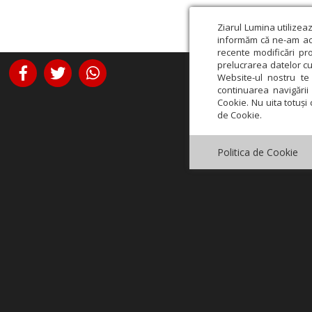
Ziarul Lumina utilizea
informăm că ne-am actu
recente modificări pr
prelucrarea datelor cu
Website-ul nostru te 
continuarea navigării 
Cookie. Nu uita totuși 
de Cookie.
Politica de Cookie