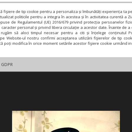
ză fişiere de tip cookie pentru a personaliza și îmbunătăți experiența ta p
alizat politicile pentru a integra în acestea și în activitatea curentă a Z
opuse de Regulamentul (UE) 2016/679 privind protecția persoanelor fizi
 caracter personal și privind libera circulație a acestor date. Înainte de 
rugăm să aloci timpul necesar pentru a citi și înțelege conținutul Pol
pe Website-ul nostru confirmi acceptarea utilizării fişierelor de tip cook
că poți modifica în orice moment setările acestor fişiere cookie urmând ins
GDPR