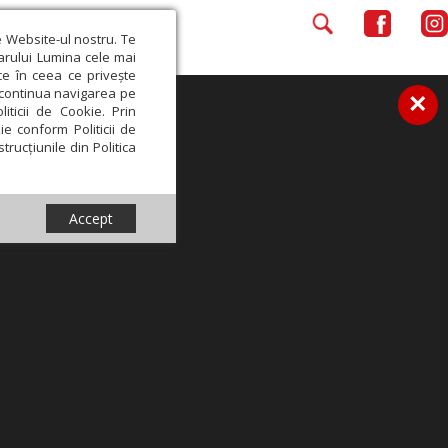
e Website-ul nostru. Te
iarului Lumina cele mai
ce în ceea ce privește
a continua navigarea pe
×
iticii de Cookie. Prin
ie conform Politicii de
trucțiunile din Politica
Accept