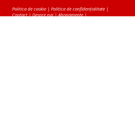
Politica de cookie
|
Politica de confidențialitate
|
Contact
|
Despre noi
|
Abonamente
|
Fototeca Ortodoxiei Românești
Radio TRINITAS
TV TRINITAS
Vestitorul Ortodoxiei
Agenţia de ştiri BASILICA
Patriarhia Română
Catedrala Mântuirii Neamului
BASILICA Travel
Serviciul de Colportaj Bisericesc
Atelierele Patriarhiei
Tipografia Cărţilor Bisericeşti
Conținutul și design-ul site-ului, toate informaţiile
publicate pe site de Ziarul Lumina sunt protejate de