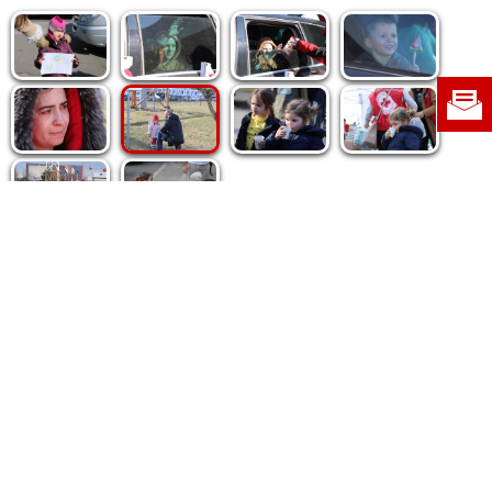
Politica de cookie
|
Politica de confidențialitate
|
Contact
|
Despre noi
|
Abonamente
|
Fototeca Ortodoxiei Românești
Radio TRINITAS
TV TRINITAS
Vestitorul Ortodoxiei
Agenţia de ştiri BASILICA