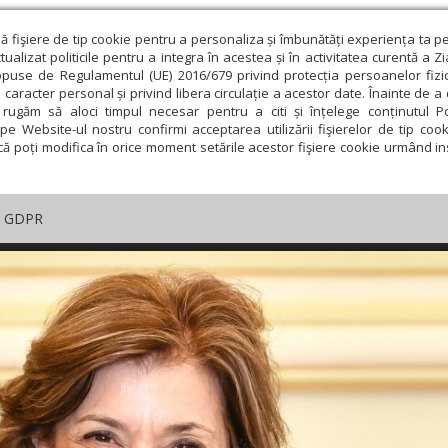
ză fişiere de tip cookie pentru a personaliza și îmbunătăți experiența ta p
alizat politicile pentru a integra în acestea și în activitatea curentă a Z
opuse de Regulamentul (UE) 2016/679 privind protecția persoanelor fizi
 caracter personal și privind libera circulație a acestor date. Înainte de 
rugăm să aloci timpul necesar pentru a citi și înțelege conținutul Pol
pe Website-ul nostru confirmi acceptarea utilizării fişierelor de tip cook
că poți modifica în orice moment setările acestor fişiere cookie urmând ins
GDPR