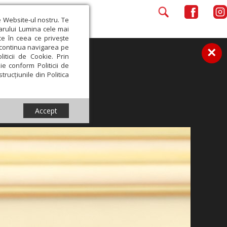
e Website-ul nostru. Te
iarului Lumina cele mai
ce în ceea ce privește
a continua navigarea pe
×
iticii de Cookie. Prin
ie conform Politicii de
trucțiunile din Politica
Accept