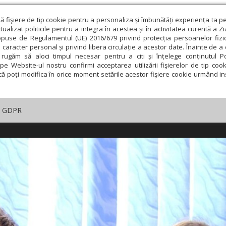
ză fişiere de tip cookie pentru a personaliza și îmbunătăți experiența ta p
alizat politicile pentru a integra în acestea și în activitatea curentă a Z
opuse de Regulamentul (UE) 2016/679 privind protecția persoanelor fizi
 caracter personal și privind libera circulație a acestor date. Înainte de 
rugăm să aloci timpul necesar pentru a citi și înțelege conținutul Pol
pe Website-ul nostru confirmi acceptarea utilizării fişierelor de tip cook
că poți modifica în orice moment setările acestor fişiere cookie urmând ins
GDPR