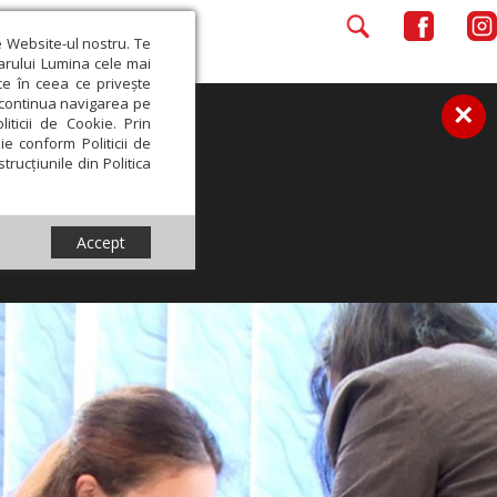
e Website-ul nostru. Te
iarului Lumina cele mai
ce în ceea ce privește
a continua navigarea pe
×
iticii de Cookie. Prin
ie conform Politicii de
trucțiunile din Politica
Accept