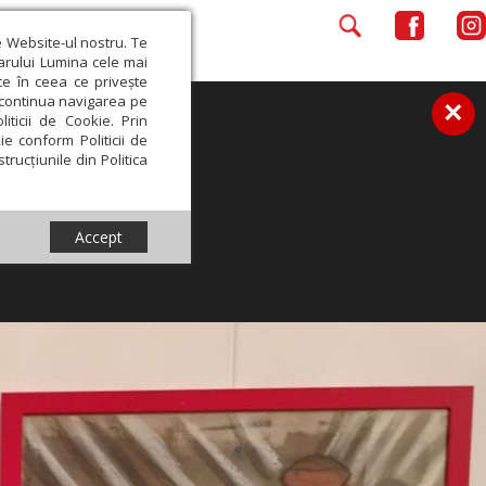
e Website-ul nostru. Te
iarului Lumina cele mai
ce în ceea ce privește
a continua navigarea pe
×
iticii de Cookie. Prin
ie conform Politicii de
trucțiunile din Politica
Accept