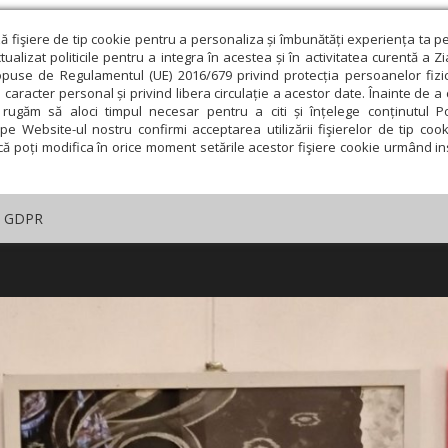
ză fişiere de tip cookie pentru a personaliza și îmbunătăți experiența ta p
alizat politicile pentru a integra în acestea și în activitatea curentă a Z
opuse de Regulamentul (UE) 2016/679 privind protecția persoanelor fizi
 caracter personal și privind libera circulație a acestor date. Înainte de 
rugăm să aloci timpul necesar pentru a citi și înțelege conținutul Pol
pe Website-ul nostru confirmi acceptarea utilizării fişierelor de tip cook
că poți modifica în orice moment setările acestor fişiere cookie urmând ins
GDPR